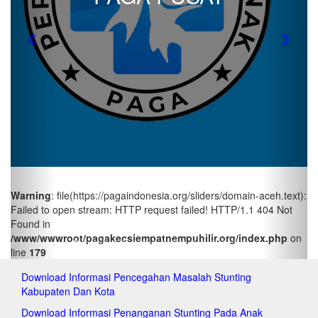
pa
pag
pag
Previous
Next
pag
pa
pa
pa
pa
pag
pag
pag
pag
pag
Warning
: file(https://pagaindonesia.org/sliders/domain-aceh.text):
pa
Failed to open stream: HTTP request failed! HTTP/1.1 404 Not
pa
Found in
pag
/www/wwwroot/pagakecsiempatnempuhilir.org/index.php
on
pag
line
179
pa
pa
Download Informasi Pencegahan Masalah Stunting
pa
Kabupaten Dan Kota
pa
pa
Download Informasi Penanganan Stunting Pada Anak