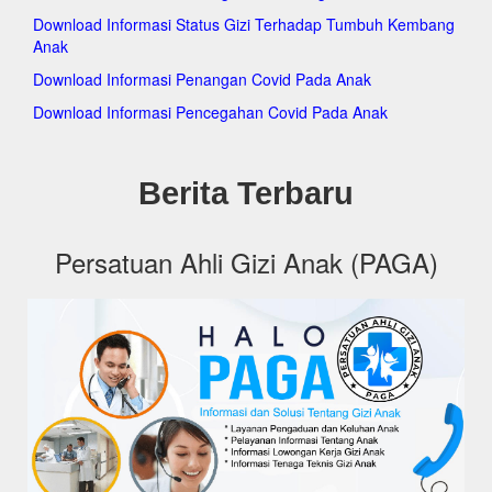
pa
Download Informasi Status Gizi Terhadap Tumbuh Kembang
pag
Anak
pa
pa
Download Informasi Penangan Covid Pada Anak
pag
Download Informasi Pencegahan Covid Pada Anak
pag
pa
pa
Berita Terbaru
pa
pag
pag
pa
Persatuan Ahli Gizi Anak (PAGA)
pa
pa
pa
pa
pa
pa
pa
pag
pa
pag