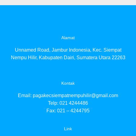
pag
pag
pa
pa
pa
pa
Alamat
pa
pa
Unnamed Road, Jambur Indonesia, Kec. Siempat
pa
pa
Nempu Hilir, Kabupaten Dairi, Sumatera Utara 22263
pa
pa
pa
pag
Kontak
pa
pag
Email:
pagakecsiempatnempuhilir@gmail.com
pag
Telp: 021 4244486
pa
Fax: 021 – 4244795
pa
pa
pa
Link